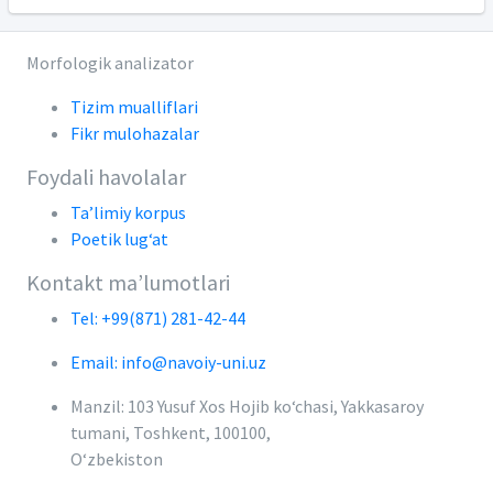
Morfologik analizator
Tizim mualliflari
Fikr mulohazalar
Foydali havolalar
Ta’limiy korpus
Poetik lug‘at
Kontakt ma’lumotlari
Tel: +99(871) 281-42-44
Email: info@navoiy-uni.uz
Manzil: 103 Yusuf Xos Hojib ko‘chasi, Yakkasaroy
tumani, Toshkent, 100100,
O‘zbekiston