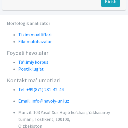
Kirish
Morfologik analizator
Tizim mualliflari
Fikr mulohazalar
Foydali havolalar
Ta’limiy korpus
Poetik lug‘at
Kontakt ma’lumotlari
Tel: +99(871) 281-42-44
Email: info@navoiy-uni.uz
Manzil: 103 Yusuf Xos Hojib ko‘chasi, Yakkasaroy
tumani, Toshkent, 100100,
O‘zbekiston